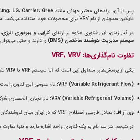
پس از آن، برندهای معتبر جهانی مانند
ung، LG، Carrier، Gree
دایکین همچنان از نام VRV برای محصولات خود استفاده می‌کند، اما اصطلاح رایج‌تر در بازار جهانی همان
در گذر زمان، این فناوری علاوه بر ارتقای
کارایی و بهره‌وری انرژی
،
سیستم مدیریت هوشمند ساختمان (BMS)
را دارند و حتی می‌توان آ
تفاوت نام‌گذاری‌ها: VRF، VRV
یکی از پرسش‌های متداول این است که آیا سیستم
VRF
با
VRV
تفا
VRF (Variable Refrigerant Flow):
نام عمومی این فناوری است 
VRV (Variable Refrigerant Volume):
نام تجاری انحصاری شرک
وی آر اف:
معادل فارسی اصطلاح VRF که در ایران میان فروشندگان و مصرف‌کنندگان رایج شده است.
در نتیجه، هر سه نام به یک فناوری واحد اشاره دارند و تنها تفاوت 