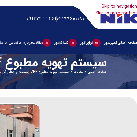
Skip to navigation
Skip to main content
09127444461
02177601180
فحه اصلی
کمپرسور
اواپراتور
کندانسور
مقالات
درباره ما
تماس با ما
سیستم تهویه مطبوع VRF چیست و چطور کار می‌کند؟
صفحه اصلی
»
مقالات
»
سیستم تهویه مطبوع VRF چیست و چطور کار می‌کند؟