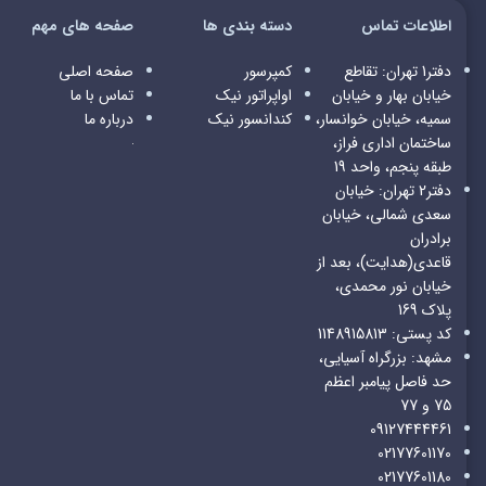
اطلاعات تماس
دسته بندی ها
صفحه های مهم
دفتر1 تهران: تقاطع
کمپرسور
صفحه اصلی
خیابان بهار و خیابان
اواپراتور
نیک
تماس با ما
سمیه، خیابان خوانسار،
کندانسور
نیک
درباره ما
ساختمان اداری فراز،
طبقه پنجم، واحد 19
دفتر2 تهران: خیابان
سعدی شمالی، خیابان
برادران
قاعدی(هدایت)، بعد از
خیابان نور محمدی،
پلاک 169
کد پستی: 1148915813
مشهد: بزرگراه آسیایی،
حد فاصل پیامبر اعظم
75 و 77
09127444461
02177601170
02177601180