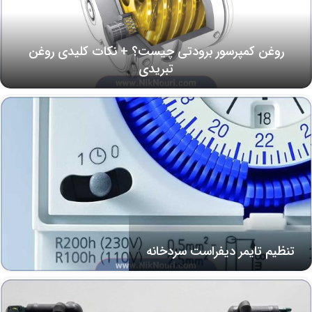
روغن کمپرسور برودتی چیست؟ + نکات کلیدی روغن
تبریدی
تنظیم تایمر دیفراست سردخانه