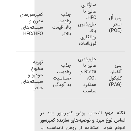
سازگاری
عالی با
جذب
کمپرسورهای
پلی اُل
HFC،
رطوبت
مدرن و
استر
حل‌پذیری
بالا، قیمت
سیستم‌های
(POE)
بالا،
بالاتر
HFC/HFO
روانکاری
فوق‌العاده
حل‌پذیری
تهویه
پلی
عالی با
جذب
مطبوع
آلکیلن
R134a و
رطوبت،
خودرو و
گلیکول
CO₂،
حساسیت
سیستم‌های
(PAG)
عملکرد
به آلودگی
خاص
مناسب
نکته مهم:
انتخاب روغن کمپرسور باید
بر
اساس نوع مبرد و توصیه‌های سازنده کمپرسور
انجام شود. استفاده از روغن نامناسب یا