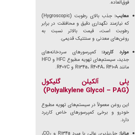
فوق‌العاده.
معایب:
جذب بالای رطوبت (Hygroscopic)
که نیازمند نگهداری دقیق و محافظت در برابر
رطوبت است، قیمت بالاتر نسبت به
روغن‌های معدنی و سنتتیک قدیمی.
موارد کاربرد:
کمپرسورهای سردخانه‌های
جدید، سیستم‌های تهویه مطبوع HFC و HFO
مانند R134a، R404A، R410A و R407C.
پلی آلکیلن گلیکول
(Polyalkylene Glycol – PAG)
این روغن معمولاً در سیستم‌های تهویه مطبوع
خودرو و برخی کمپرسورهای خاص کاربرد
دارد.
مزایا:
حل‌پذیری عالی با مبرد R134a و CO₂،