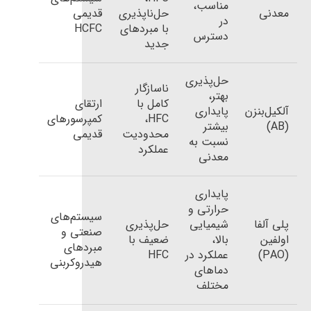
مناسب،
معدنی
حل‌ناپذیری
قدیمی
در
با مبردهای
HCFC
دسترس
جدید
حل‌پذیری
ناسازگار
بهتر،
کامل با
ارتقای
آلکیل‌بنزن
پایداری
HFC،
کمپرسورهای
(AB)
بیشتر
محدودیت
قدیمی
نسبت به
عملکرد
معدنی
پایداری
حرارتی و
سیستم‌های
پلی آلفا
شیمیایی
حل‌پذیری
صنعتی و
اولفین
بالا،
ضعیف با
مبردهای
(PAO)
عملکرد در
HFC
هیدروکربنی
دماهای
مختلف