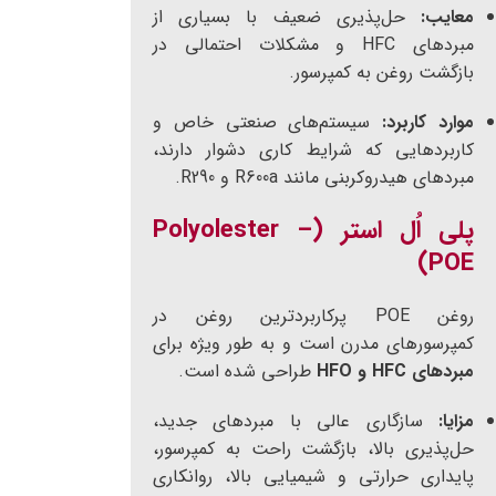
معایب:
حل‌پذیری ضعیف با بسیاری از
مبردهای HFC و مشکلات احتمالی در
بازگشت روغن به کمپرسور.
موارد کاربرد:
سیستم‌های صنعتی خاص و
کاربردهایی که شرایط کاری دشوار دارند،
مبردهای هیدروکربنی مانند R600a و R290.
پلی اُل استر (Polyolester –
POE)
روغن POE پرکاربردترین روغن در
کمپرسورهای مدرن است و به طور ویژه برای
مبردهای HFC و HFO
طراحی شده است.
مزایا:
سازگاری عالی با مبردهای جدید،
حل‌پذیری بالا، بازگشت راحت به کمپرسور،
پایداری حرارتی و شیمیایی بالا، روانکاری