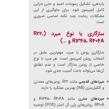
بازدهی، تشکیل رسوبات، اسید و حتی خرابی
کامل کمپرسور شود. برای جلوگیری از این
مشکلات، رعایت چند نکته اساسی ضروری
است:
سازگاری با نوع مبرد (R22،
R134a، R404A و …)
سازگاری روغن با مبرد، مهم‌ترین عامل در
انتخاب روغن کمپرسور است. هر مبرد با نوع
خاصی از روغن سازگار است و عدم تطابق
آن‌ها می‌تواند باعث آسیب جدی شود:
مبردهای قدیمی
مانند R22: روغن‌های معدنی
و آلکیل‌بنزن (AB) بهترین عملکرد را دارند.
مبردهای مدرن
مانند R134a، R404A و
R410A: روغن‌های پلی اُل استر (POE) توصیه