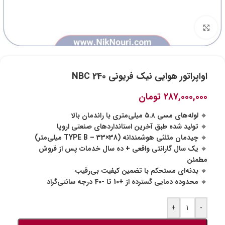
برای بزرگنمایی کلیک کنید
اواپراتور هوایی نیک فریونی NBC 240
۲۸۷,۰۰۰,۰۰۰
تومان
🔸
لوله‌های مسی ۵.۸ میلی‌متری با راندمان بالا
🔸
تولید شده طبق آخرین استانداردهای صنعتی اروپا
🔸
چیدمان مثلثی هوشمندانه (TYPE B – 33×38 میلی‌متر)
🔸
یک سال گارانتی واقعی + ده سال خدمات پس از فروش
مطمئن
🔸
بدنه‌ای مستحکم با تضمین کیفیت بی‌رقیب
🔸
محدوده دمایی گسترده از +10 تا -40 درجه سانتی‌گراد
+
-