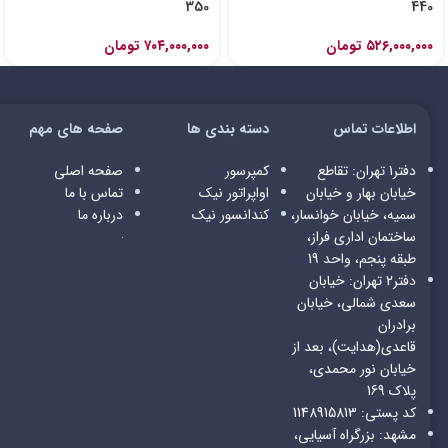
350
440
۵۲۶,۰۰۰,۰۰۰
تومان
۷۰۴,۰۰۰,۰۰۰
تومان
اطلاعات تماس
دسته بندی ها
صفحه های مهم
دفتر1 تهران: تقاطع
کمپرسور
صفحه اصلی
خیابان بهار و خیابان
اواپراتور
نیک
تماس با ما
سمیه، خیابان خوانسار،
کندانسور
نیک
درباره ما
ساختمان اداری فراز،
طبقه پنجم، واحد 19
دفتر2 تهران: خیابان
سعدی شمالی، خیابان
برادران
قاعدی(هدایت)، بعد از
خیابان نور محمدی،
پلاک 169
کد پستی: 1148915813
مشهد: بزرگراه آسیایی،