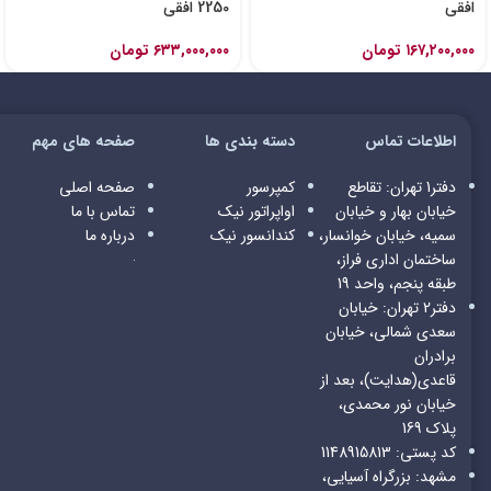
افقی
2250 افقی
۱۶۷,۲۰۰,۰۰۰
تومان
۶۳۳,۰۰۰,۰۰۰
تومان
اطلاعات تماس
دسته بندی ها
صفحه های مهم
دفتر1 تهران: تقاطع
کمپرسور
صفحه اصلی
خیابان بهار و خیابان
اواپراتور
نیک
تماس با ما
سمیه، خیابان خوانسار،
کندانسور
نیک
درباره ما
ساختمان اداری فراز،
طبقه پنجم، واحد 19
دفتر2 تهران: خیابان
سعدی شمالی، خیابان
برادران
قاعدی(هدایت)، بعد از
خیابان نور محمدی،
پلاک 169
کد پستی: 1148915813
مشهد: بزرگراه آسیایی،