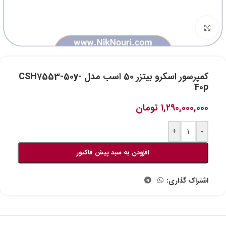
برای بزرگنمایی کلیک کنید
کمپرسور اسکرو بیتزر 50 اسب مدل CSH7553-50y-
40p
۱,۲۹۰,۰۰۰,۰۰۰
تومان
+
-
افزودن به سبد پیش فاکتور
اشتراک گذاری: