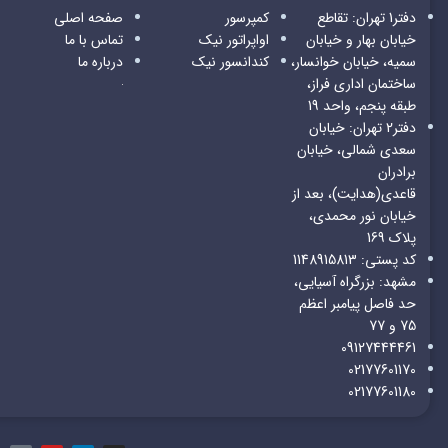
دفتر1 تهران: تقاطع
کمپرسور
صفحه اصلی
خیابان بهار و خیابان
اواپراتور
نیک
تماس با ما
سمیه، خیابان خوانسار،
کندانسور
نیک
درباره ما
ساختمان اداری فراز،
طبقه پنجم، واحد 19
دفتر2 تهران: خیابان
سعدی شمالی، خیابان
برادران
قاعدی(هدایت)، بعد از
خیابان نور محمدی،
پلاک 169
کد پستی: 1148915813
مشهد: بزرگراه آسیایی،
حد فاصل پیامبر اعظم
75 و 77
09127444461
02177601170
02177601180