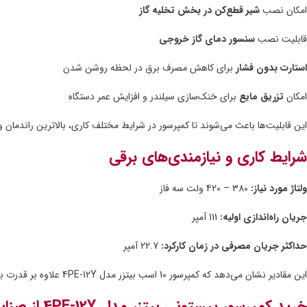
امکان نصب
شیر قطع‌کن در بخش تخلیه گاز
قابلیت نصب
سنسور دمای گاز خروجی
استارت بدون فشار
برای کاهش مصرف برق در لحظه روشن شدن
امکان
تزریق مایع
برای خنک‌سازی سیلندر و افزایش عمر دستگاه
این قابلیت‌ها باعث می‌شوند تا کمپرسور در شرایط مختلف کاری، بالاترین راندمان و 
شرایط کاری و نیازمندی‌های برقی
ولتاژ مورد نیاز:
380 – 420 ولت سه فاز
جریان راه‌اندازی اولیه:
111 آمپر
حداکثر جریان مصرفی در زمان کارکرد:
22.7 آمپر
این مقادیر نشان می‌دهد که کمپرسور 10 اسب بیتزر مدل 4PE-12Y علاوه بر قدرت بالا، مصرف انرژی بهینه‌ای نیز دارد.
خرید کمپرسور پیستونی بیتزر مدل 4PE-12Y از صنایع برودتی نیک نوری