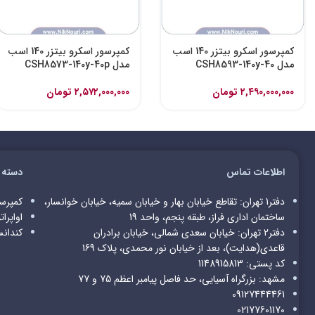
کمپرسور اسکرو بیتزر 140 اسب
کمپرسور اسکرو بیتزر 140 اسب
مدل CSH8593-140y-40
مدل CSH8573-140y-40p
۲,۴۹۰,۰۰۰,۰۰۰
تومان
۲,۵۷۲,۰۰۰,۰۰۰
تومان
اطلاعات تماس
دسته 
دفتر1 تهران: تقاطع خیابان بهار و خیابان سمیه، خیابان خوانسار،
کمپرسو
ساختمان اداری فراز، طبقه پنجم، واحد 19
اواپرات
دفتر2 تهران: خیابان سعدی شمالی، خیابان برادران
کندانس
قاعدی(هدایت)، بعد از خیابان نور محمدی، پلاک 169
کد پستی: 1148915813
مشهد: بزرگراه آسیایی، حد فاصل پیامبر اعظم 75 و 77
09127444461
02177601170