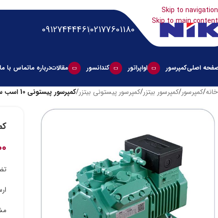
Skip to navigation
Skip to main content
09127444461
02177601180
فحه اصلی
کمپرسور
اواپراتور
کندانسور
مقالات
درباره ما
تماس با ما
خانه
/
کمپرسور
/
کمپرسور بیتزر
/
کمپرسور پیستونی بیتزر
/
کمپرسور پیستونی 10 اسب سه فاز بیتزر مدل 4PE-12Y
کمپرس
۰۰
تضم
ارس
مشا