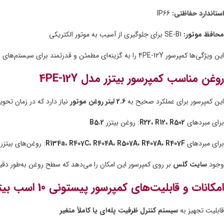
استاندارد حفاظتی:
IP66
محافظ موتور:
SE-B1 برای جلوگیری از آسیب به موتور الکتریکی
این ویژگی‌ها کمپرسور 4PE-12Y را به گزینه‌ای مطمئن و قدرتمند برای سیستم‌های برودتی صنعتی و تجاری تبدیل کرده است.
روغن مناسب کمپرسور بیتزر مدل 4PE-12Y
این کمپرسور برای عملکرد صحیح به
2.6 لیتر روغن موتور
نیاز دارد که در زمان تح
برای مبردهای
R22، R12، R502
: روغن بیتزر
B5.2
برای مبردهای
R134a، R407C، R404A، R507A، R407A، R407F
: روغن‌های بیتزر
وجود
سایت گلس
بر روی کمپرسور این امکان را می‌دهد که سطح روغن به‌طور دقی
امکانات و قابلیت‌های کمپرسور پیستونی 10 اسب بیتزر 4PE-12Y
قابلیت تجهیز به
سیستم کنترل ظرفیت پله‌ای یا کاملاً متغیر