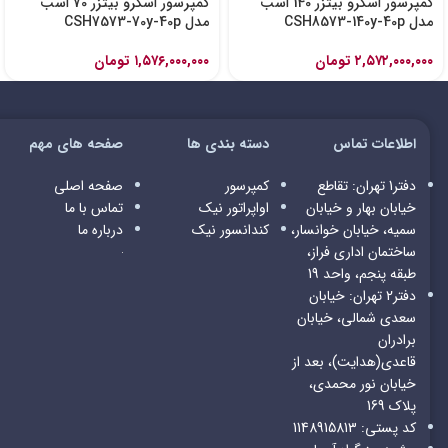
کمپرسور اسکرو بیتزر 140 اسب
کمپرسور اسکرو بیتزر 70 اسب
مدل CSH8573-140y-40p
مدل CSH7573-70y-40p
۲,۵۷۲,۰۰۰,۰۰۰
تومان
۱,۵۷۶,۰۰۰,۰۰۰
تومان
اطلاعات تماس
دسته بندی ها
صفحه های مهم
دفتر1 تهران: تقاطع
کمپرسور
صفحه اصلی
خیابان بهار و خیابان
اواپراتور
نیک
تماس با ما
سمیه، خیابان خوانسار،
کندانسور
نیک
درباره ما
ساختمان اداری فراز،
طبقه پنجم، واحد 19
دفتر2 تهران: خیابان
سعدی شمالی، خیابان
برادران
قاعدی(هدایت)، بعد از
خیابان نور محمدی،
پلاک 169
کد پستی: 1148915813